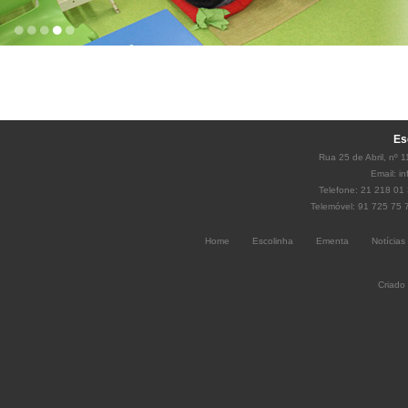
Es
Rua 25 de Abril, nº 
Email:
i
Telefone: 21 218 01 
Telemóvel: 91 725 75 
Home
Escolinha
Ementa
Notícias
Criado