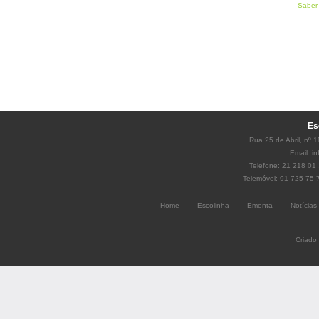
Saber 
Es
Rua 25 de Abril, nº 
Email:
i
Telefone: 21 218 01 
Telemóvel: 91 725 75 
Home
Escolinha
Ementa
Notícias
Criado