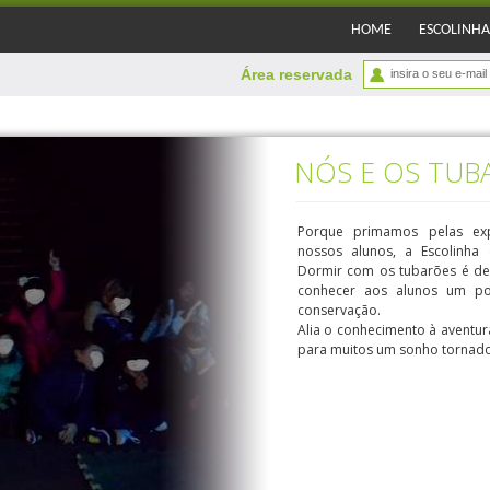
HOME
ESCOLINHA
Área reservada
NÓS E OS TUB
Porque primamos pelas exp
nossos alunos, a Escolinha 
Dormir com os tubarões é de 
conhecer aos alunos um po
conservação.
Alia o conhecimento à aventu
para muitos um sonho tornado