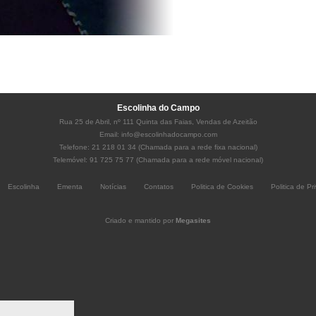
Escolinha do Campo
Rua 25 de Abril, nº 111 Quinta das Faias, Vendas de Azeitão
Email:
info@escolinhadocampo.com
Telefone: 21 218 01 34 (Chamada para a rede fixa nacional)
Telemóvel: 91 725 75 77 (Chamada para a rede móvel nacional)
Escolinha
Ementa
Notícias
Contatos
Politica de Cookies
Politica de Pr
Criado e mantido por
Megasites