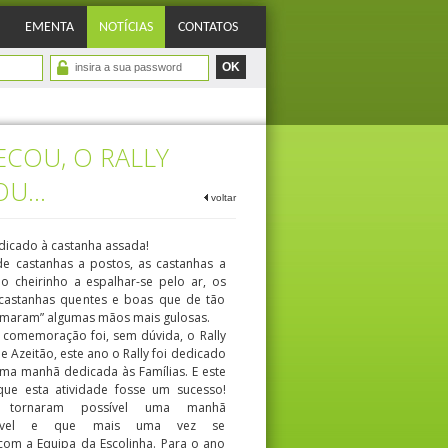
EMENTA
NOTÍCIAS
CONTATOS
ECOU, O RALLY
OU…
voltar
edicado à castanha assada!
e castanhas a postos, as castanhas a
 cheirinho a espalhar-se pelo ar, os
 castanhas quentes e boas que de tão
imaram” algumas mãos mais gulosas.
a comemoração foi, sem dúvida, o Rally
de Azeitão, este ano o Rally foi dedicado
 uma manhã dedicada às Famílias. E este
e esta atividade fosse um sucesso!
tornaram possível uma manhã
radável e que mais uma vez se
 com a Equipa da Escolinha. Para o ano