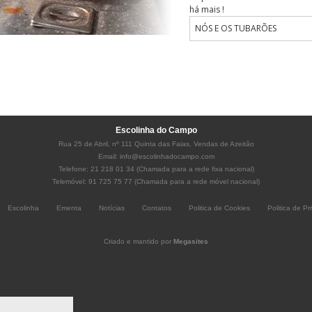
há mais !
NÓS E OS TUBARÕES
Escolinha do Campo
Rua 25 de Abril, nº 111 Quinta das Faias, Vendas de Azeitão
Email:
info@escolinhadocampo.com
Telefone: 21 218 01 34 (Chamada para a rede fixa nacional)
Telemóvel: 91 725 75 77 (Chamada para a rede móvel nacional)
Escolinha
Ementa
Notícias
Contatos
Politica de Cookies
Politica de Pr
Criado e mantido por
Megasites