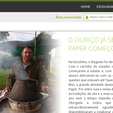
HOME
ESCOLINHA
Área reservada
O OURIÇO JÁ S
PAPER COMEÇ
Na Escolinha, o Magusto foi d
Com o carrinho do assador d
começarem a estalar e, com o
alunos deliciaram-se com as
quentes que estavam até “que
Mas, a grande atividade dest
Paper. Por entre ruas e vielas 
às tradições da vila e a mais
ano nem o tempo impediu qu
Obrigada a todos que 
extraordinariamente ag
disponibilizaram a colaborar