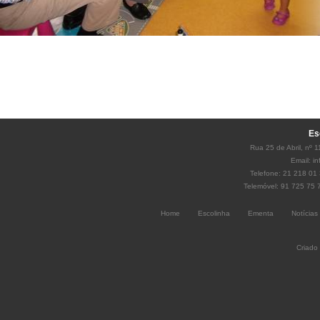
Es
Rua 25 de Abril, nº 
Email:
i
Telefone: 21 218 01 
Telemóvel: 91 725 75 
Home
Escolinha
Ementa
Notícias
Criado