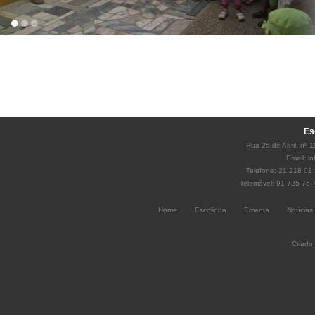
Es
Rua 25 de Abril, nº 
Email:
i
Telefone: 21 218 01 
Telemóvel: 91 725 75 
Home
Escolinha
Ementa
Notícias
Criado