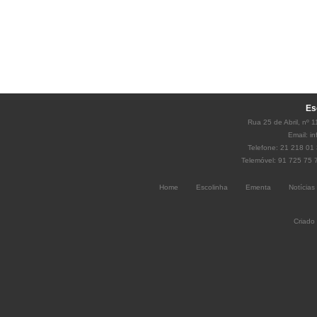
Es
Rua 25 de Abril, nº 
Email:
i
Telefone: 21 218 01 
Telemóvel: 91 725 75 
Home
Escolinha
Ementa
Notícias
Criado